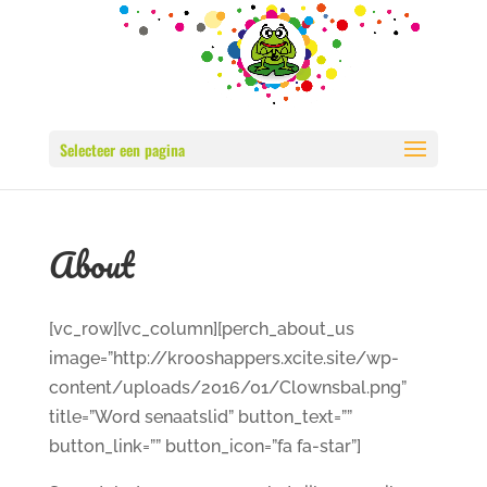
Selecteer een pagina
About
[vc_row][vc_column][perch_about_us
image=”http://krooshappers.xcite.site/wp-
content/uploads/2016/01/Clownsbal.png”
title=”Word senaatslid” button_text=””
button_link=”” button_icon=”fa fa-star”]