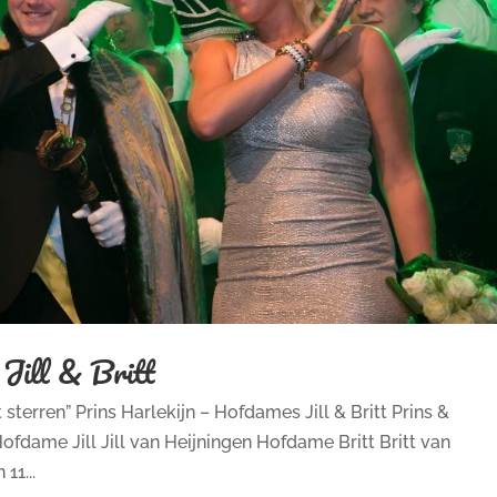
 Jill & Britt
terren” Prins Harlekijn – Hofdames Jill & Britt Prins &
ofdame Jill Jill van Heijningen Hofdame Britt Britt van
11...