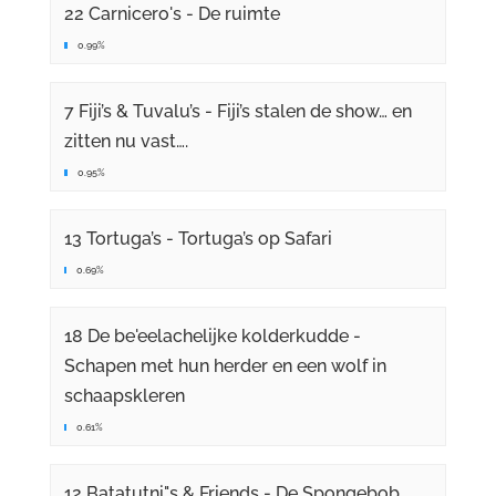
22 Carnicero's - De ruimte
0.99%
7 Fiji’s & Tuvalu’s - Fiji’s stalen de show… en
zitten nu vast….
0.95%
13 Tortuga’s - Tortuga’s op Safari
0.69%
18 De be'eelachelijke kolderkudde -
Schapen met hun herder en een wolf in
schaapskleren
0.61%
12 Batatutni"s & Friends - De Spongebob