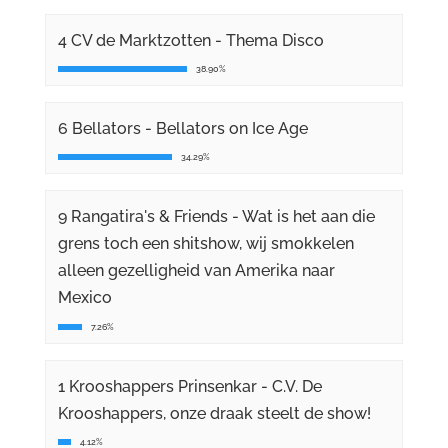
4 CV de Marktzotten - Thema Disco
38.90%
6 Bellators - Bellators on Ice Age
34.29%
9 Rangatira's & Friends - Wat is het aan die
grens toch een shitshow, wij smokkelen
alleen gezelligheid van Amerika naar
Mexico
7.26%
1 Krooshappers Prinsenkar - C.V. De
Krooshappers, onze draak steelt de show!
4.12%