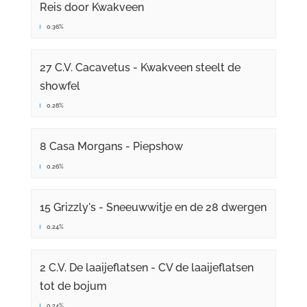
Reis door Kwakveen
0.36%
27 C.V. Cacavetus - Kwakveen steelt de
showfel
0.28%
8 Casa Morgans - Piepshow
0.26%
15 Grizzly's - Sneeuwwitje en de 28 dwergen
0.24%
2 C.V. De laaijeflatsen - CV de laaijeflatsen
tot de bojum
0.24%