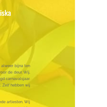
iska
 alweer bijna ten
oor de deur. Wij,
gd carnavalsjaar.
. Zelf hebben wij
de artiesten. Wij