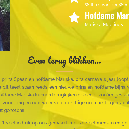
Willem van der Werf
Hofdame Mar

Mariska Moerings
Even terug blikken…
 prins Spaan en hofdame Mariska, ons carnavals jaar loopt
 dit leest staan reeds een nieuwe prins en hofdame bijna v
ofdame Mariska kunnen terugkijken op een bijzonàer geslaa
t voor jong en oud weer vele gezellige uren heeft gebracht
t genoten!!
heeft veel indruk op ons gemaakt met zo veel mensen en goe