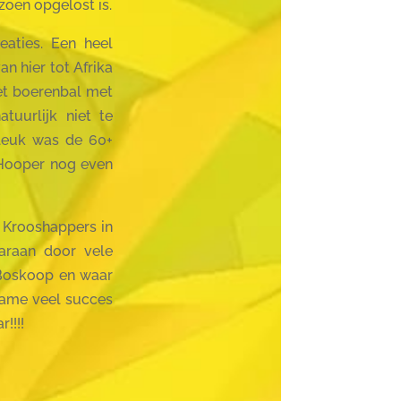
zoen opgelost is.
eaties. Een heel
 hier tot Afrika
et boerenbal met
tuurlijk niet te
 leuk was de 60+
 Hooper nog even
 Krooshappers in
araan door vele
 Boskoop en waar
fdame veel succes
!!!!