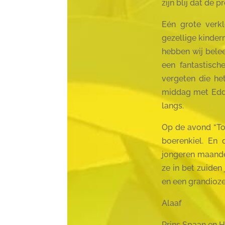
zijn blij dat de
Eén grote verkl
gezellige kinde
hebben wij bele
een fantastisch
vergeten die he
middag met Eddi
langs.
Op de avond “To
boerenkiel. En
jongeren maande
ze in bet zuiden
en een grandioze 
Alaaf
Prins Spaan en 