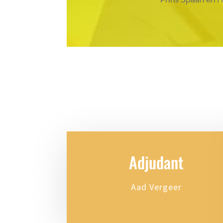
Adjudant
Aad Vergeer