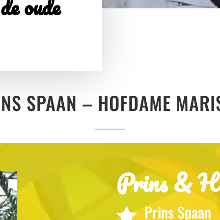
de oude
INS SPAAN – HOFDAME MARI
Prins & H
Prins Spaan
