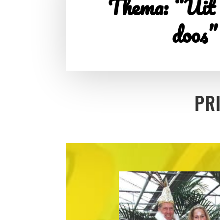
Thema: “Uit 
doos”
PR