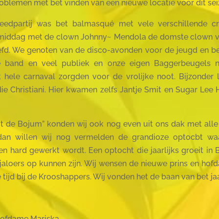
 problemen met bet vinden van een nieuwe locatie voor dit sei
eedpartij was bet balmasqué met vele verschillende cr
rmiddag met de clown Johnny~ Mendola de domste clown van
efd. We genoten van de disco-avonden voor de jeugd en b
e band en veel publiek en onze eigen Baggerbeugels na
t hele carnaval zorgden voor de vrolijke noot. Bijzonder
e Christiani. Hier kwamen zelfs Jantje Smit en Sugar Lee
t de Bojum” konden wij ook nog even uit ons dak met alle
 dan willen wij nog vermelden de grandioze optocbt wa
n hard gewerkt wordt. Een optocht die jaarlijks groeit in
 jaloers op kunnen zijn. Wij wensen de nieuwe prins en ho
tijd bij de Krooshappers. Wij vonden het de baan van bet jaar
Hofdame Mariska