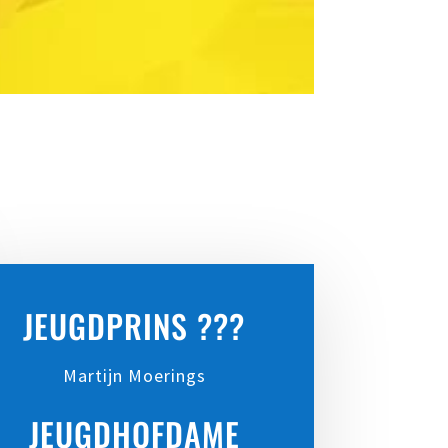
JEUGDPRINS ???
Martijn Moerings
JEUGDHOFDAME