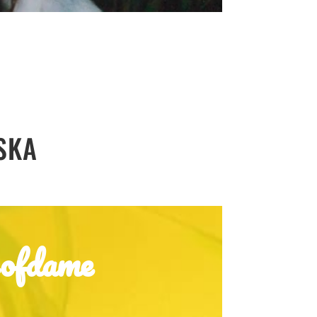
SKA
ofdame