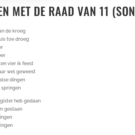
N MET DE RAAD VAN 11 (SO
van de kroeg
huis toe droeg
er
eer
en vier ik feest
maar wel geweest
valse dingen
 springen
 gister heb gedaan
um gestaan
zingen
ringen