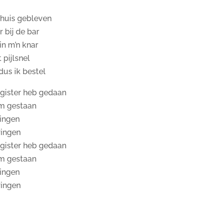
 thuis gebleven
r bij de bar
in m’n knar
 pijlsnel
dus ik bestel
 gister heb gedaan
um gestaan
zingen
ringen
 gister heb gedaan
um gestaan
zingen
ringen