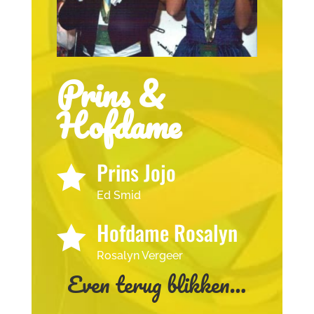
Prins &
Hofdame
Prins Jojo

Ed Smid
Hofdame Rosalyn

Rosalyn Vergeer
Even terug blikken…