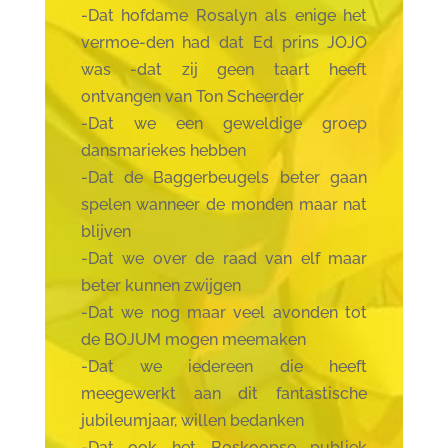
-Dat hofdame Rosalyn als enige het
vermoe-den had dat Ed prins JOJO
was -dat zij geen taart heeft
ontvangen van Ton Scheerder
-Dat we een geweldige groep
dansmariekes hebben
-Dat de Baggerbeugels beter gaan
spelen wanneer de monden maar nat
blijven
-Dat we over de raad van elf maar
beter kunnen zwijgen
-Dat we nog maar veel avonden tot
de BOJUM mogen meemaken
-Dat we iedereen die heeft
meegewerkt aan dit fantastische
jubileumjaar, willen bedanken
-Dat ook het Boskoopse publiek