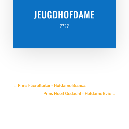
JEUGDHOFDAME
????
←
Prins Flierefluiter - Hofdame Bianca
Prins Nooit Gedacht - Hofdame Evie
→