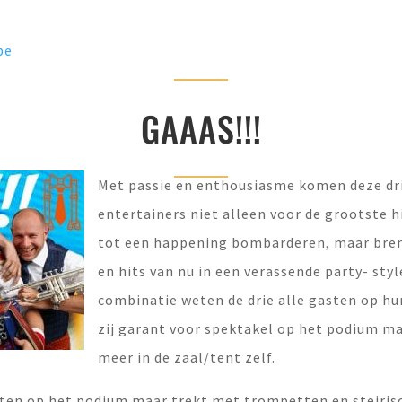
be
GAAAS!!!
Met passie en enthousiasme komen deze dr
entertainers niet alleen voor de grootste h
tot een happening bombarderen, maar breng
en hits van nu in een verassende party- sty
combinatie weten de drie alle gasten op hu
zij garant voor spektakel op het podium m
meer in de zaal/tent zelf.
chten op het podium maar trekt met trompetten en steiris