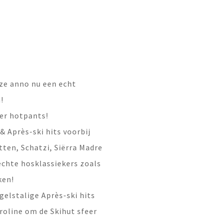
ze anno nu een echt
!
ler hotpants!
& Après-ski hits voorbij
tten, Schatzi, Siërra Madre
echte hosklassiekers zoals
ken!
elstalige Après-ski hits
roline om de Skihut sfeer