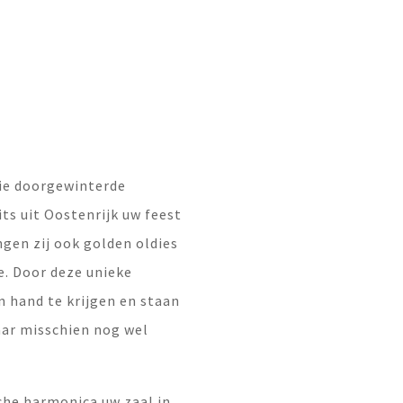
ie doorgewinterde
its uit Oostenrijk uw feest
en zij ook golden oldies
le. Door deze unieke
n hand te krijgen en staan
aar misschien nog wel
che harmonica uw zaal in