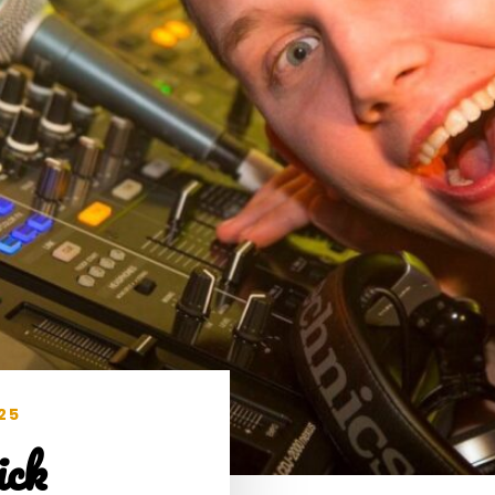
25
ck