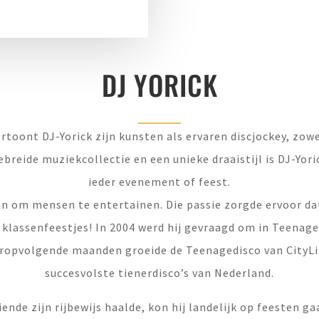
DJ YORICK
ertoont DJ-Yorick zijn kunsten als ervaren discjockey, zowe
breide muziekcollectie en een unieke draaistijl is DJ-Yor
ieder evenement of feest.
an om mensen te entertainen. Die passie zorgde ervoor dat
 klassenfeestjes! In 2004 werd hij gevraagd om in Teenage
aaropvolgende maanden groeide de Teenagedisco van CityLif
succesvolste tienerdisco’s van Nederland.
iende zijn rijbewijs haalde, kon hij landelijk op feesten g