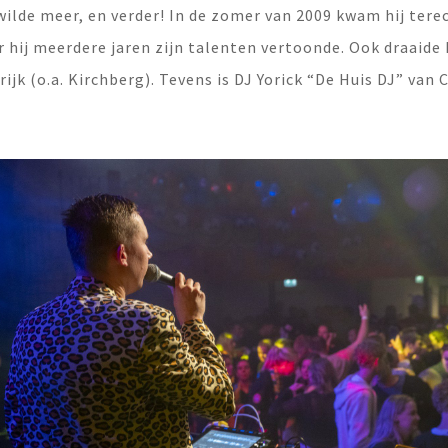
j wilde meer, en verder! In de zomer van 2009 kwam hij tere
 hij meerdere jaren zijn talenten vertoonde. Ook draaide 
ijk (o.a. Kirchberg). Tevens is DJ Yorick “De Huis DJ” van 