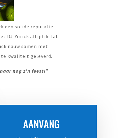
ck een solide reputatie
t DJ-Yorick altijd de lat
rick nauw samen met
te kwaliteit geleverd.
naar nog z’n feest!”
AANVANG